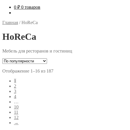
0
₽
0 товаров
Главная
/
HoReCa
HoReCa
Мебель для ресторанов и гостиниц
Сортировка:
Отображение 1–16 из 187
по
1
рейтингу
2
3
4
…
10
11
12
→