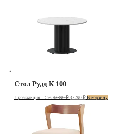
Стол Рудд К 100
Первоначальная
Текущая
Промоакция -15%
43890
₽
37290
₽
В корзину
цена
цена:
составляла
37290 ₽.
43890 ₽.