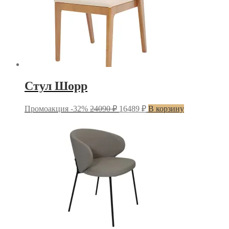
Стул Шорр
Первоначальная
Текущая
Промоакция -32%
24090
₽
16489
₽
В корзину
цена
цена:
составляла
16489 ₽.
24090 ₽.