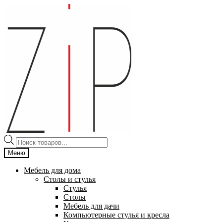
Перейти
Перейти
к
к
навигации
содержимому
Поиск
товаров
Меню
Мебель для дома
Столы и стулья
Стулья
Столы
Мебель для дачи
Компьютерные стулья и кресла